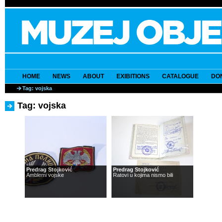
HOME
NEWS
ABOUT
EXIBITIONS
CATALOGUE
DO
Tag: vojska
Tag: vojska
Predrag Stojković
Predrag Stojković
Amblemi vojske
Ratovi u kojima nismo bili